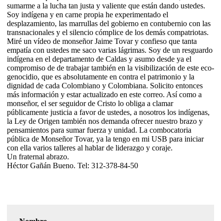
sumarme a la lucha tan justa y valiente que están dando ustedes.
Soy indígena y en carne propia he experimentado el
desplazamiento, las marrullas del gobierno en contubernio con las
transnacionales y el silencio cómplice de los demás compatriotas.
Miré un vídeo de monseñor Jaime Tovar y confieso que tanta
empatía con ustedes me saco varias lágrimas. Soy de un resguardo
indígena en el departamento de Caldas y asumo desde ya el
compromiso de de trabajar también en la visibilización de este eco-
genocidio, que es absolutamente en contra el patrimonio y la
dignidad de cada Colombiano y Colombiana. Solicito entonces
más información y estar actualizado en este correo. Así como a
monseñor, el ser seguidor de Cristo lo obliga a clamar
públicamente justicia a favor de ustedes, a nosotros los indígenas,
la Ley de Origen también nos demanda ofrecer nuestro brazo y
pensamientos para sumar fuerza y unidad. La combocatoria
pública de Monseñor Tovar, ya la tengo en mi USB para iniciar
con ella varios talleres al hablar de liderazgo y coraje.
Un fraternal abrazo.
Héctor Gañán Bueno. Tel: 312-378-84-50